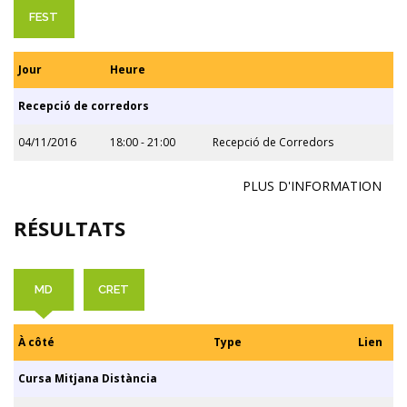
FEST
Jour
Heure
Recepció de corredors
04/11/2016
18:00 - 21:00
Recepció de Corredors
PLUS D'INFORMATION
RÉSULTATS
MD
CRET
À côté
Type
Lien
Cursa Mitjana Distància