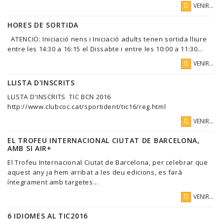
VENIR...
HORES DE SORTIDA
ATENCIÖ: Iniciació nens i Iniciació adults tenen sortida lliure
entre les 14:30 a 16:15 el Dissabte i entre les 10:00 a 11:30...
VENIR...
LLISTA D'INSCRITS
LLISTA D'INSCRITS TIC BCN 2016
http://www.clubcoc.cat/sportident/tic16/reg.html
VENIR...
EL TROFEU INTERNACIONAL CIUTAT DE BARCELONA,
AMB SI AIR+
El Trofeu Internacional Ciutat de Barcelona, per celebrar que
aquest any ja hem arribat a les deu edicions, es farà
íntegrament amb targetes...
VENIR...
6 IDIOMES AL TIC2016