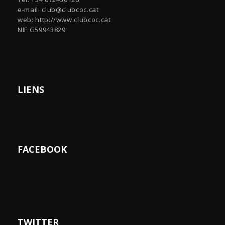
e-mail:
club@clubcoc.cat
web: http://www.clubcoc.cat
NIF G59943829
LIENS
FACEBOOK
TWITTER