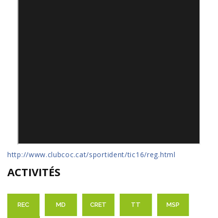
http://www.clubcoc.cat/sportident/tic16/reg.html
ACTIVITÉS
REC
MD
CRET
TT
MSP