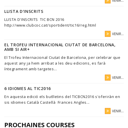
VENIR...
LLISTA D'INSCRITS
LLISTA D'INSCRITS TIC BCN 2016
http://www.clubcoc.cat/sportident/tic16/reg.html
VENIR...
EL TROFEU INTERNACIONAL CIUTAT DE BARCELONA,
AMB SI AIR+
El Trofeu Internacional Ciutat de Barcelona, per celebrar que
aquest any ja hem arribat a les deu edicions, es farà
íntegrament amb targetes...
VENIR...
6 IDIOMES AL TIC2016
En aquesta edició els butlletins del TICBCN2016 s'oferiràn en
sis idiomes Català Castellà Frances Angles...
VENIR...
PROCHAINES COURSES