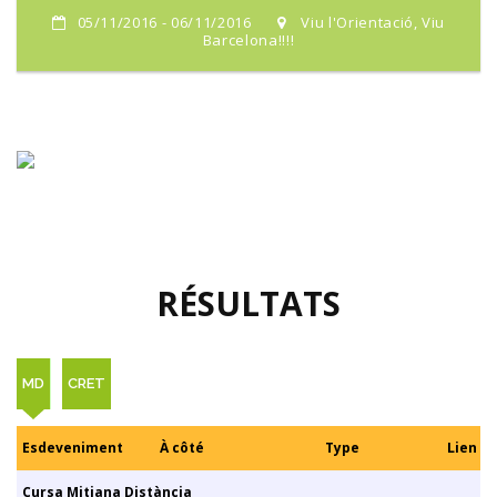
05/11/2016 - 06/11/2016
Viu l'Orientació, Viu
Barcelona!!!!
RÉSULTATS
MD
CRET
Esdeveniment
À côté
Type
Lien
Cursa Mitjana Distància