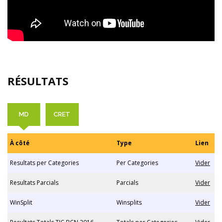
RÉSULTATS
MD
CRET
À côté
Type
Lien
Resultats per Categories
Per Categories
Vider
Resultats Parcials
Parcials
Vider
WinSplit
Winsplits
Vider