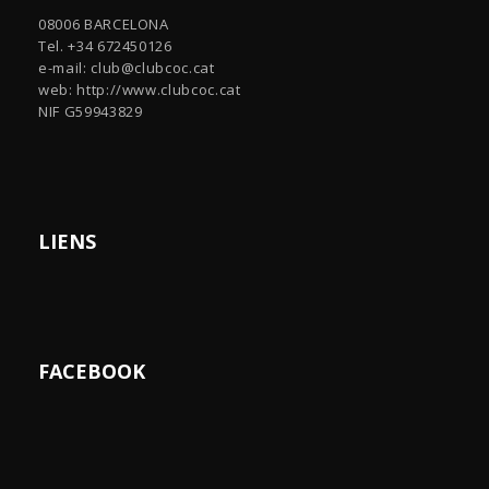
08006 BARCELONA
Tel. +34 672450126
e-mail:
club@clubcoc.cat
web: http://www.clubcoc.cat
NIF G59943829
LIENS
FACEBOOK