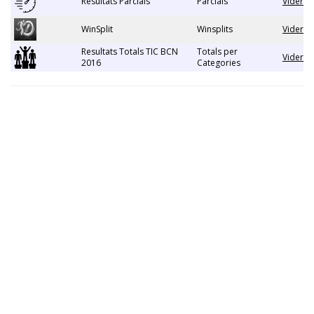
Resultats Parcials
Parcials
Vider
WinSplit
Winsplits
Vider
Resultats Totals TIC BCN
Totals per
Vider
2016
Categories