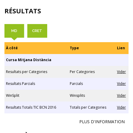
RÉSULTATS
MD
CRET
À côté
Type
Lien
Cursa Mitjana Distància
Resultats per Categories
Per Categories
Vider
Resultats Parcials
Parcials
Vider
WinSplit
Winsplits
Vider
Resultats Totals TIC BCN 2016
Totals per Categories
Vider
PLUS D'INFORMATION