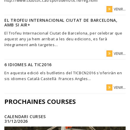
http://www.clubcoc.cat/sportident/tic16/reg.html
VENIR...
EL TROFEU INTERNACIONAL CIUTAT DE BARCELONA,
AMB SI AIR+
El Trofeu Internacional Ciutat de Barcelona, per celebrar que
aquest any ja hem arribat a les deu edicions, es farà
íntegrament amb targetes...
VENIR...
6 IDIOMES AL TIC2016
En aquesta edició els butlletins del TICBCN2016 s'oferiràn en
sis idiomes Català Castellà Frances Angles...
VENIR...
PROCHAINES COURSES
CALENDARI CURSES
31/12/2026