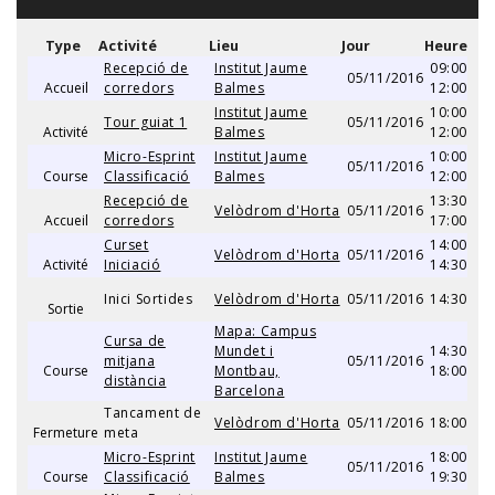
Type
Activité
Lieu
Jour
Heure
Recepció de
Institut Jaume
09:00
05/11/2016
Accueil
corredors
Balmes
12:00
Institut Jaume
10:00
Tour guiat 1
05/11/2016
Activité
Balmes
12:00
Micro-Esprint
Institut Jaume
10:00
05/11/2016
Course
Classificació
Balmes
12:00
Recepció de
13:30
Velòdrom d'Horta
05/11/2016
Accueil
corredors
17:00
Curset
14:00
Velòdrom d'Horta
05/11/2016
Activité
Iniciació
14:30
Inici Sortides
Velòdrom d'Horta
05/11/2016
14:30
Sortie
Mapa: Campus
Cursa de
Mundet i
14:30
mitjana
05/11/2016
Course
Montbau,
18:00
distància
Barcelona
Tancament de
Velòdrom d'Horta
05/11/2016
18:00
Fermeture
meta
Micro-Esprint
Institut Jaume
18:00
05/11/2016
Course
Classificació
Balmes
19:30