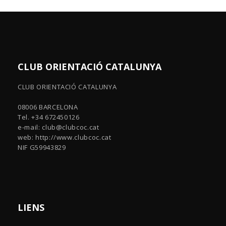
CLUB ORIENTACIÓ CATALUNYA
CLUB ORIENTACIÓ CATALUNYA
08006 BARCELONA
Tel. +34 672450126
e-mail:
club@clubcoc.cat
web: http://www.clubcoc.cat
NIF G59943829
LIENS