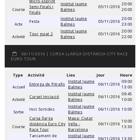
Micro-Esprint
Institut Jaume
20:00
Semi-Finals i
05/11/2016
Course
Balmes
20:00
Finals
Institut Jaume
20:00
Festa
05/11/2016
Acte
Balmes
23:00
Institut Jaume
20:00
Tour guiat 2
05/11/2016
Activité
Balmes
22:00
06/11/2016 | CURSA LLARGA DISTÀNCIA CITY RACE
EURO TOUR
Type
Activité
Lieu
Jour
Heure
Institut Jaume
09:00
Entrega de Pitralls
06/11/2016
Accueil
Balmes
13:00
Institut Jaume
09:45
Curset Iniciació
06/11/2016
Activité
Balmes
10:00
Institut Jaume
Inici Sortides
06/11/2016
10:00
Sortie
Balmes
Cursa llarga
Mapa: Ciutat
10:00
distància Euro City
Vella -
06/11/2016
Course
13:30
Race Tour
Barcelona
Tancament de
Institut Jaume
06/11/2016
13:30