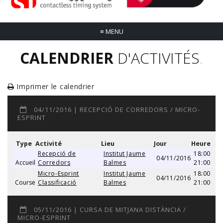
≡
MENU
CALENDRIER
D'ACTIVITÉS
.
Imprimer le calendrier
04/11/2016 | RECEPCIÓ DE CORREDORS / MICRO-
ESPRINT
Type
Activité
Lieu
Jour
Heure
Recepció de
Institut Jaume
18:00
04/11/2016
Accueil
Corredors
Balmes
21:00
Micro-Esprint
Institut Jaume
18:00
04/11/2016
Course
Classificació
Balmes
21:00
05/11/2016 | CURSA DE MITJANA DISTÀNCIA /
MICRO-ESPRINT