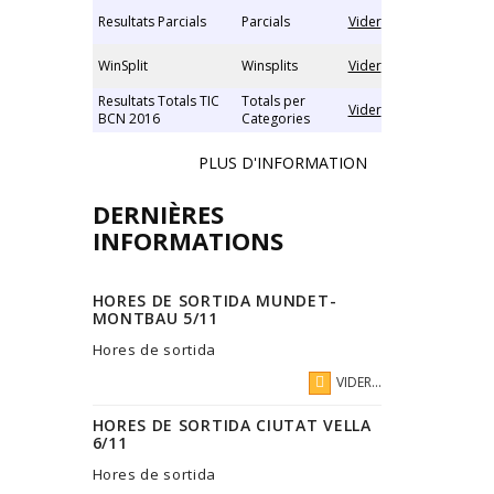
Resultats Parcials
Parcials
Vider
WinSplit
Winsplits
Vider
Resultats Totals TIC
Totals per
Vider
BCN 2016
Categories
PLUS D'INFORMATION
DERNIÈRES
INFORMATIONS
HORES DE SORTIDA MUNDET-
MONTBAU 5/11
Hores de sortida
VIDER...
HORES DE SORTIDA CIUTAT VELLA
6/11
Hores de sortida