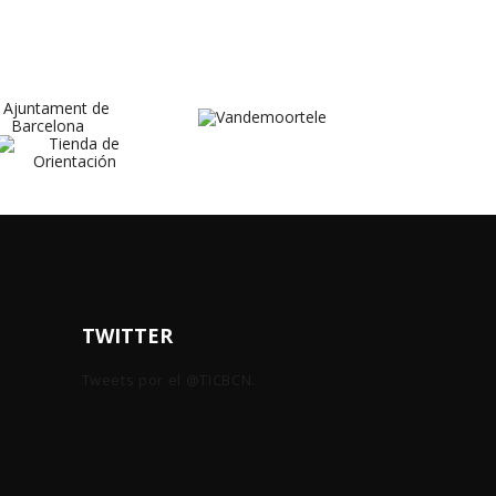
TWITTER
Tweets por el @TICBCN.