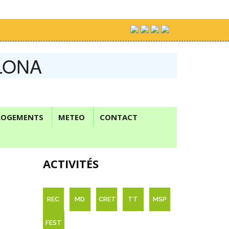
LONA
LOGEMENTS
METEO
CONTACT
ACTIVITÉS
REC
MD
CRET
TT
MSP
FEST