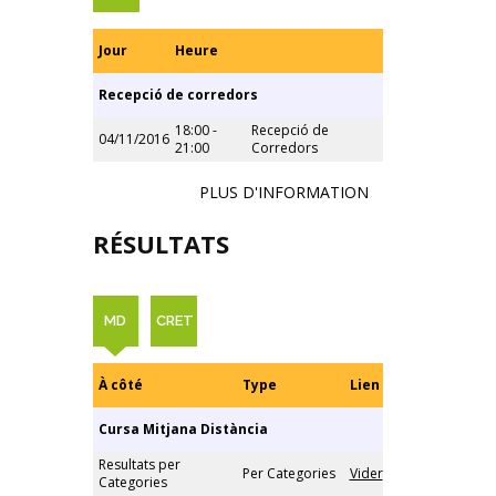
Jour
Heure
Recepció de corredors
18:00 -
Recepció de
04/11/2016
21:00
Corredors
PLUS D'INFORMATION
RÉSULTATS
MD
CRET
À côté
Type
Lien
Cursa Mitjana Distància
Resultats per
Per Categories
Vider
Categories