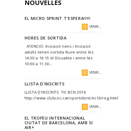
NOUVELLES
EL MICRO SPRINT T'ESPERA!!!!!
VENIR...
HORES DE SORTIDA
ATENCIÖ: Iniciació nens i Iniciació
adults tenen sortida lliure entre les
14:30 a 16:15 el Dissabte i entre les
10:00 a 11:30...
VENIR...
LLISTA D'INSCRITS
LLISTA D'INSCRITS TIC BCN 2016
http://www.clubcoc.cat/sportident/tic16/reg.html
VENIR...
EL TROFEU INTERNACIONAL
CIUTAT DE BARCELONA, AMB SI
AIR+