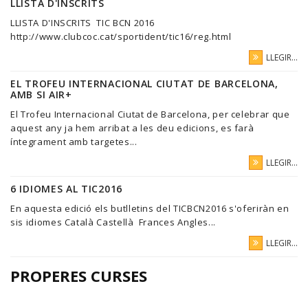
LLISTA D'INSCRITS
LLISTA D'INSCRITS TIC BCN 2016
http://www.clubcoc.cat/sportident/tic16/reg.html
LLEGIR...
EL TROFEU INTERNACIONAL CIUTAT DE BARCELONA,
AMB SI AIR+
El Trofeu Internacional Ciutat de Barcelona, per celebrar que
aquest any ja hem arribat a les deu edicions, es farà
íntegrament amb targetes...
LLEGIR...
6 IDIOMES AL TIC2016
En aquesta edició els butlletins del TICBCN2016 s'oferiràn en
sis idiomes Català Castellà Frances Angles...
LLEGIR...
PROPERES CURSES