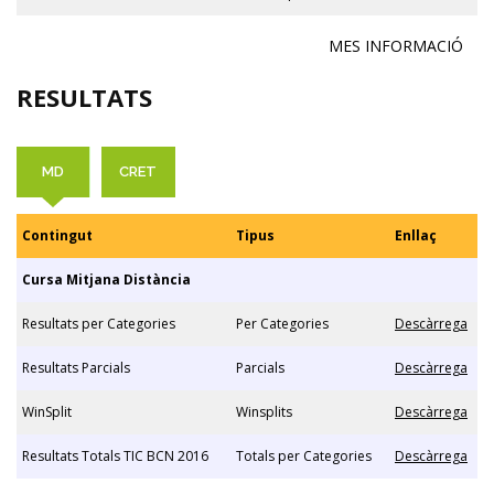
MES INFORMACIÓ
RESULTATS
MD
CRET
Contingut
Tipus
Enllaç
Cursa Mitjana Distància
Resultats per Categories
Per Categories
Descàrrega
Resultats Parcials
Parcials
Descàrrega
WinSplit
Winsplits
Descàrrega
Resultats Totals TIC BCN 2016
Totals per Categories
Descàrrega