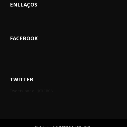
ENLLAÇOS
FACEBOOK
TWITTER
Tweets por el @TICBCN.
© 2016 Club Orientació Catalunya.