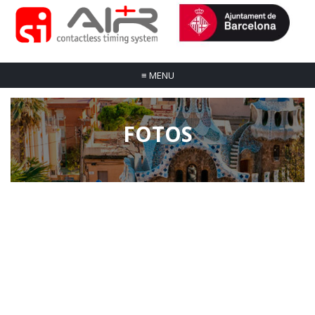
≡
MENU
FOTOS