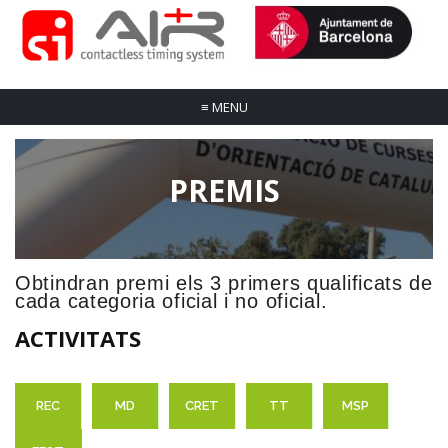
≡
MENU
PREMIS
Obtindran premi els 3 primers qualificats de
cada categoria oficial i no oficial.
ACTIVITATS
REC
MD
CRET
TT
MSP