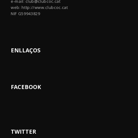
e-mail:
club@clubcoc.cat
web: http://www.clubcoc.cat
NIF G59943829
ENLLAÇOS
FACEBOOK
TWITTER