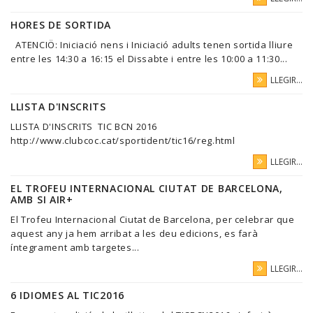
HORES DE SORTIDA
ATENCIÖ: Iniciació nens i Iniciació adults tenen sortida lliure
entre les 14:30 a 16:15 el Dissabte i entre les 10:00 a 11:30...
LLEGIR...
LLISTA D'INSCRITS
LLISTA D'INSCRITS TIC BCN 2016
http://www.clubcoc.cat/sportident/tic16/reg.html
LLEGIR...
EL TROFEU INTERNACIONAL CIUTAT DE BARCELONA,
AMB SI AIR+
El Trofeu Internacional Ciutat de Barcelona, per celebrar que
aquest any ja hem arribat a les deu edicions, es farà
íntegrament amb targetes...
LLEGIR...
6 IDIOMES AL TIC2016