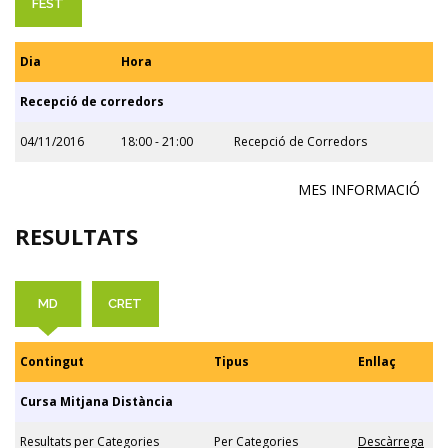
FEST
Dia
Hora
Recepció de corredors
04/11/2016
18:00 - 21:00
Recepció de Corredors
MES INFORMACIÓ
RESULTATS
MD
CRET
Contingut
Tipus
Enllaç
Cursa Mitjana Distància
Resultats per Categories
Per Categories
Descàrrega