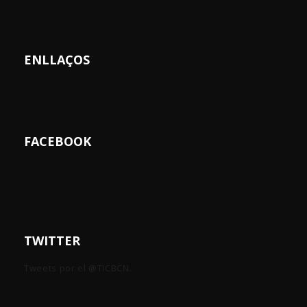
ENLLAÇOS
FACEBOOK
TWITTER
Tweets por el @TICBCN.