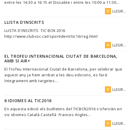
entre les 14:30 a 16:15 el Dissabte i entre les 10:00 a 11:30...
LLEGIR...
LLISTA D'INSCRITS
LLISTA D'INSCRITS TIC BCN 2016
http://www.clubcoc.cat/sportident/tic16/reg.html
LLEGIR...
EL TROFEU INTERNACIONAL CIUTAT DE BARCELONA,
AMB SI AIR+
El Trofeu Internacional Ciutat de Barcelona, per celebrar que
aquest any ja hem arribat a les deu edicions, es farà
íntegrament amb targetes...
LLEGIR...
6 IDIOMES AL TIC2016
En aquesta edició els butlletins del TICBCN2016 s'oferiràn en
sis idiomes Català Castellà Frances Angles...
LLEGIR...