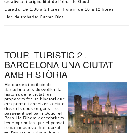
creativitat i originalitat de l’obra de Gaudí.
Durada: De 1,30 a 2 hores Horari: de 10 a 12 hores
Lloc de trobada: Carrer Olot
TOUR TURISTIC 2 .-
BARCELONA UNA CIUTAT
AMB HISTÒRIA
Els carrers i edificis de
Barcelona ens desvetllen la
història de la ciutat, us
proposem fer un itinerari que
ens permeti conèixer la ciutat
des dels seus orígens. Tot
passejant pel barri Gòtic, el
Born i la Ribera descobrirem
les empremtes que el passat
romà i medieval han deixat
en l’entramat urbà actual i