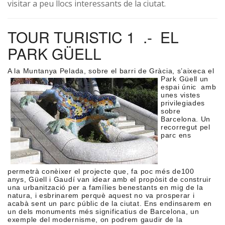
visitar a peu llocs interessants de la ciutat.
TOUR TURISTIC 1 .- EL
PARK GÜELL
A la Muntanya Pelad
a, sobre el barri de Gràcia, s’aixeca el
Park Güell un
espai únic amb
unes vistes
privilegiades
sobre
Barcelona. Un
recorregut pel
parc ens
permetrà conèixer el projecte que, fa poc més de100
anys, Güell i Gaudí van idear amb el propòsit de construir
una urbanització per a famílies benestants en mig de la
natura, i esbrinarem perquè aquest no va prosperar i
acabà sent un parc públic de la ciutat. Ens endinsarem en
un dels monuments més significatius de Barcelona, un
exemple del modernisme, on podrem gaudir de la