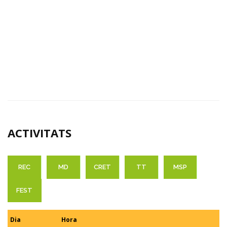
ACTIVITATS
REC
MD
CRET
TT
MSP
FEST
Dia
Hora