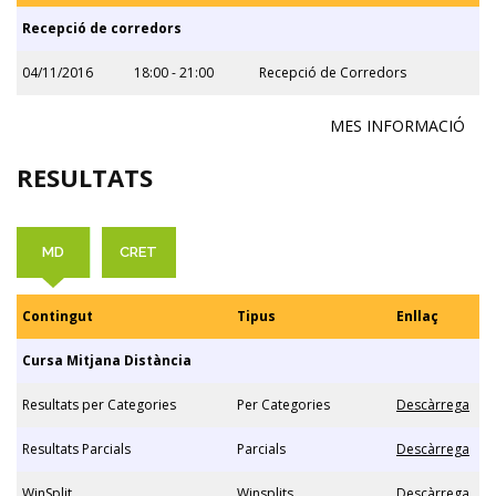
Recepció de corredors
04/11/2016
18:00 - 21:00
Recepció de Corredors
MES INFORMACIÓ
RESULTATS
MD
CRET
Contingut
Tipus
Enllaç
Cursa Mitjana Distància
Resultats per Categories
Per Categories
Descàrrega
Resultats Parcials
Parcials
Descàrrega
WinSplit
Winsplits
Descàrrega