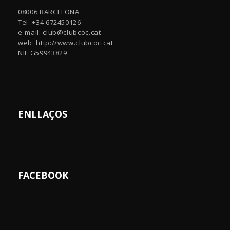
08006 BARCELONA
Tel. +34 672450126
e-mail:
club@clubcoc.cat
web: http://www.clubcoc.cat
NIF G59943829
ENLLAÇOS
FACEBOOK