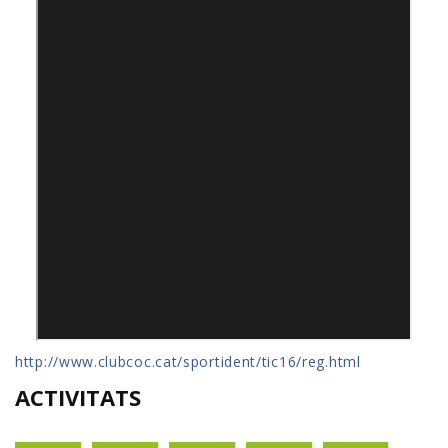
http://www.clubcoc.cat/sportident/tic16/reg.html
ACTIVITATS