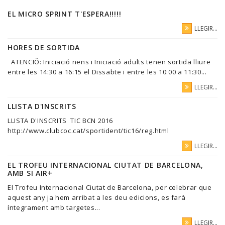
EL MICRO SPRINT T'ESPERA!!!!!
LLEGIR...
HORES DE SORTIDA
ATENCIÖ: Iniciació nens i Iniciació adults tenen sortida lliure
entre les 14:30 a 16:15 el Dissabte i entre les 10:00 a 11:30...
LLEGIR...
LLISTA D'INSCRITS
LLISTA D'INSCRITS TIC BCN 2016
http://www.clubcoc.cat/sportident/tic16/reg.html
LLEGIR...
EL TROFEU INTERNACIONAL CIUTAT DE BARCELONA,
AMB SI AIR+
El Trofeu Internacional Ciutat de Barcelona, per celebrar que
aquest any ja hem arribat a les deu edicions, es farà
íntegrament amb targetes...
LLEGIR...