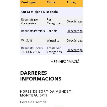
Contingut
Tipus
Enllaç
Cursa Mitjana Distància
Resultats per
Per
Descàrrega
Categories
Categories
Resultats Parcials
Parcials
Descàrrega
WinSplit
Winsplits
Descàrrega
Resultats Totals
Totals per
Descàrrega
TIC BCN 2016
Categories
MES INFORMACIÓ
DARRERES
INFORMACIONS
HORES DE SORTIDA MUNDET-
MONTBAU 5/11
Hores de sortida