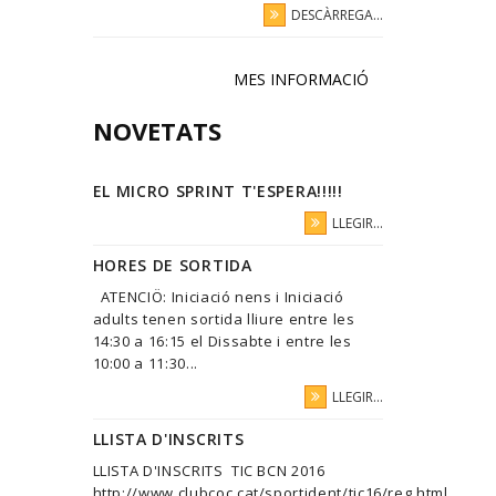
DESCÀRREGA...
MES INFORMACIÓ
NOVETATS
EL MICRO SPRINT T'ESPERA!!!!!
LLEGIR...
HORES DE SORTIDA
ATENCIÖ: Iniciació nens i Iniciació
adults tenen sortida lliure entre les
14:30 a 16:15 el Dissabte i entre les
10:00 a 11:30...
LLEGIR...
LLISTA D'INSCRITS
LLISTA D'INSCRITS TIC BCN 2016
http://www.clubcoc.cat/sportident/tic16/reg.html