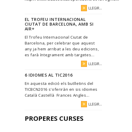
LLEGIR...
EL TROFEU INTERNACIONAL
CIUTAT DE BARCELONA, AMB SI
AIR+
El Trofeu Internacional Ciutat de
Barcelona, per celebrar que aquest
any ja hem arribat a les deu edicions,
es farà íntegrament amb targetes...
LLEGIR...
6 IDIOMES AL TIC2016
En aquesta edició els butlletins del
TICBCN2016 s'oferiràn en sis idiomes
Català Castellà Frances Angles...
LLEGIR...
PROPERES CURSES