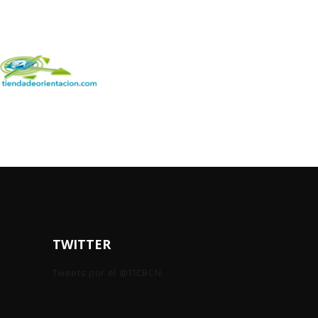
TWITTER
Tweets por el @TICBCN.