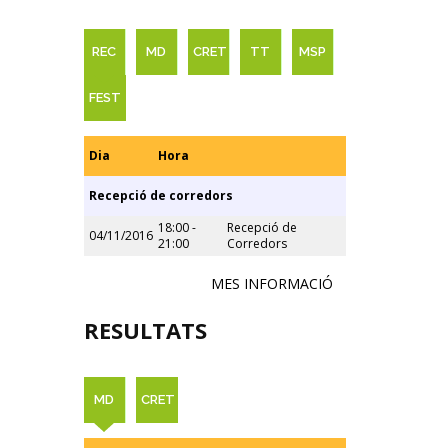
REC
MD
CRET
TT
MSP
FEST
Dia
Hora
Recepció de corredors
18:00 -
Recepció de
04/11/2016
21:00
Corredors
MES INFORMACIÓ
RESULTATS
MD
CRET