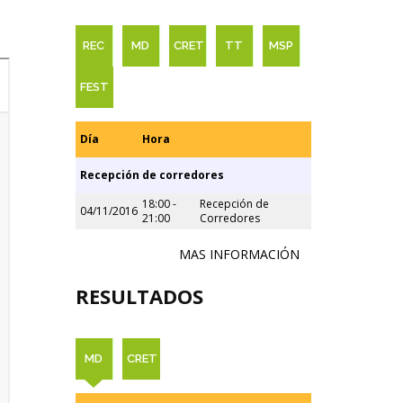
REC
MD
CRET
TT
MSP
FEST
Día
Hora
Recepción de corredores
18:00 -
Recepción de
04/11/2016
21:00
Corredores
MAS INFORMACIÓN
RESULTADOS
MD
CRET