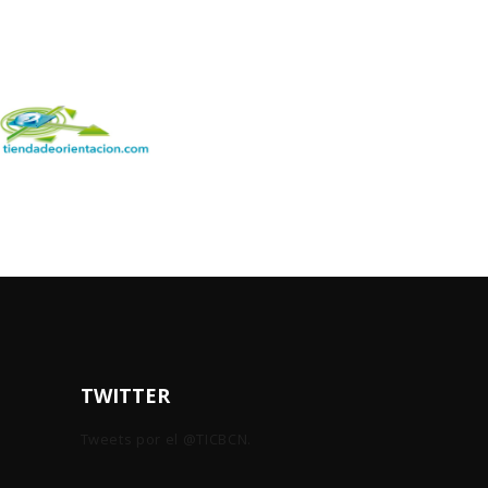
TWITTER
Tweets por el @TICBCN.