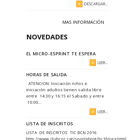
DESCARGAR...
MAS INFORMACIÓN
NOVEDADES
EL MICRO-ESPRINT TE ESPERA
LEER...
HORAS DE SALIDA
ATENCION: Iniciación niños e
iniciación adultos tienen salida libre
entre 14:30 y 16:15 el Sabado y entre
10:00...
LEER...
LISTA DE INSCRITOS
LISTA DE INSCRITOS TIC BCN 2016
http://www.clubcoc.cat/sportident/tic16/reg.html