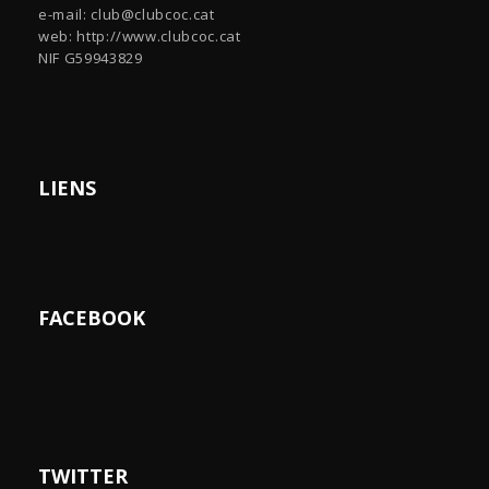
e-mail:
club@clubcoc.cat
web: http://www.clubcoc.cat
NIF G59943829
LIENS
FACEBOOK
TWITTER