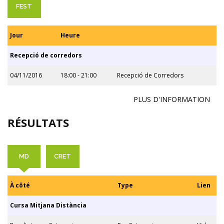
FEST
Jour
Heure
Recepció de corredors
04/11/2016
18:00 - 21:00
Recepció de Corredors
PLUS D'INFORMATION
RÉSULTATS
MD
CRET
À côté
Type
Lien
Cursa Mitjana Distància