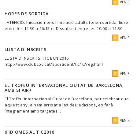
VENIR...
HORES DE SORTIDA
ATENCIÖ: Iniciació nens i Iniciació adults tenen sortida lliure
entre les 14:30 a 16:15 el Dissabte i entre les 10:00 a 11:30...
VENIR...
LLISTA D'INSCRITS
LLISTA D'INSCRITS TIC BCN 2016
http://www.clubcoc.cat/sportident/tic16/reg.html
VENIR...
EL TROFEU INTERNACIONAL CIUTAT DE BARCELONA,
AMB SI AIR+
El Trofeu Internacional Ciutat de Barcelona, per celebrar que
aquest any ja hem arribat a les deu edicions, es farà
íntegrament amb targetes...
VENIR...
6 IDIOMES AL TIC2016