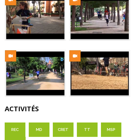
ACTIVITÉS
REC
MD
CRET
TT
MSP