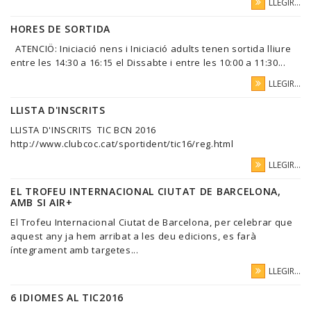
LLEGIR...
HORES DE SORTIDA
ATENCIÖ: Iniciació nens i Iniciació adults tenen sortida lliure
entre les 14:30 a 16:15 el Dissabte i entre les 10:00 a 11:30...
LLEGIR...
LLISTA D'INSCRITS
LLISTA D'INSCRITS TIC BCN 2016
http://www.clubcoc.cat/sportident/tic16/reg.html
LLEGIR...
EL TROFEU INTERNACIONAL CIUTAT DE BARCELONA,
AMB SI AIR+
El Trofeu Internacional Ciutat de Barcelona, per celebrar que
aquest any ja hem arribat a les deu edicions, es farà
íntegrament amb targetes...
LLEGIR...
6 IDIOMES AL TIC2016