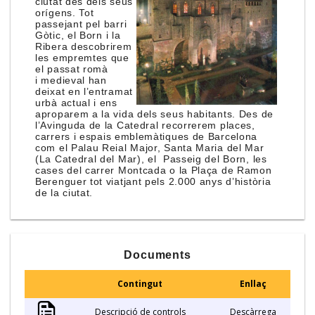
ciutat des dels seus
orígens. Tot
passejant pel barri
Gòtic, el Born i la
Ribera descobrirem
les empremtes que
el passat romà
i medieval han
deixat en l’entramat
urbà actual i ens
aproparem a la vida dels seus habitants. Des de
l’Avinguda de la Catedral recorrerem places,
carrers i espais emblemàtiques de Barcelona
com el Palau Reial Major, Santa Maria del Mar
(La Catedral del Mar), el Passeig del Born, les
cases del carrer Montcada o la Plaça de Ramon
Berenguer tot viatjant pels 2.000 anys d’història
de la ciutat.
Documents
Contingut
Enllaç
Descripció de controls
Descàrrega