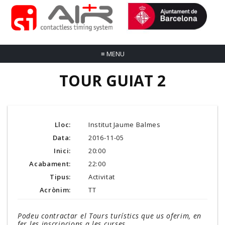
≡
MENU
TOUR GUIAT 2
Lloc:
Institut Jaume Balmes
Data:
2016-11-05
Inici:
20:00
Acabament:
22:00
Tipus:
Activitat
Acrònim:
TT
Podeu contractar el Tours turístics que us oferim, en
fer les inscripcions a les curses.