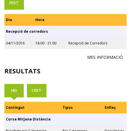
FEST
Dia
Hora
Recepció de corredors
04/11/2016
18:00 - 21:00
Recepció de Corredors
MES INFORMACIÓ
RESULTATS
MD
CRET
Contingut
Tipus
Enllaç
Cursa Mitjana Distància
Resultats per Categories
Per Categories
Descàrrega