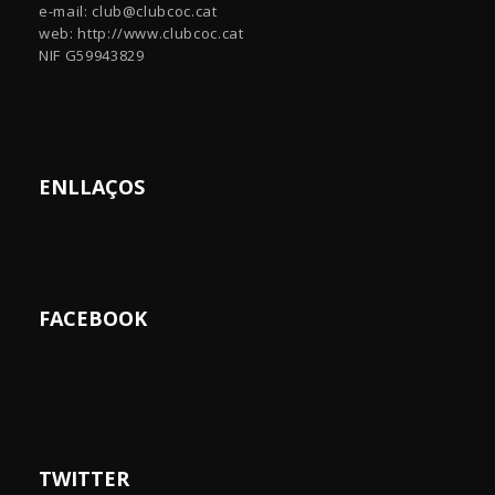
e-mail:
club@clubcoc.cat
web: http://www.clubcoc.cat
NIF G59943829
ENLLAÇOS
FACEBOOK
TWITTER