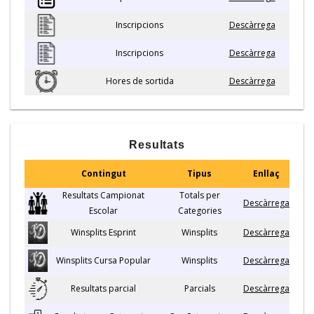
Inscripcions
Descàrrega
Inscripcions
Descàrrega
Hores de sortida
Descàrrega
Resultats
Contingut
Tipus
Enllaç
Resultats Campionat
Totals per
Descàrrega
Escolar
Categories
Winsplits Esprint
Winsplits
Descàrrega
Winsplits Cursa Popular
Winsplits
Descàrrega
Resultats parcial
Parcials
Descàrrega