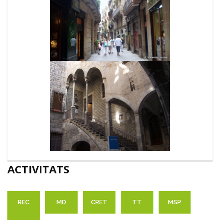
ACTIVITATS
REC
MD
CRET
TT
MSP