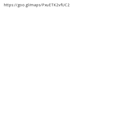
https://goo.gl/maps/PxuETK2vfUC2