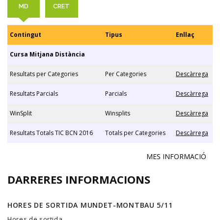
MD
CRET
Contingut
Tipus
Enllaç
Cursa Mitjana Distància
Resultats per Categories
Per Categories
Descàrrega
Resultats Parcials
Parcials
Descàrrega
WinSplit
Winsplits
Descàrrega
Resultats Totals TIC BCN 2016
Totals per Categories
Descàrrega
MES INFORMACIÓ
DARRERES INFORMACIONS
HORES DE SORTIDA MUNDET-MONTBAU 5/11
Hores de sortida