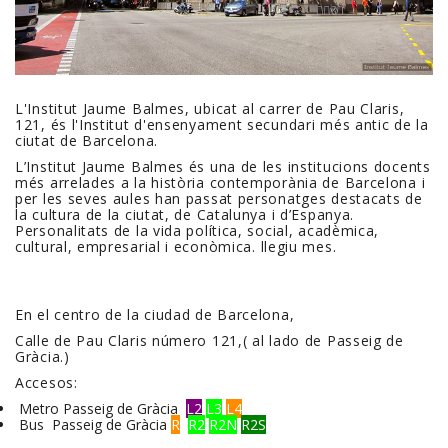
L'Institut Jaume Balmes, ubicat al carrer de Pau Claris,
121, és l'Institut d'ensenyament secundari més antic de la
ciutat de Barcelona.
L’Institut Jaume Balmes és una de les institucions docents
més arrelades a la història contemporània de Barcelona i
per les seves aules han passat personatges destacats de
la cultura de la ciutat, de Catalunya i d’Espanya.
Personalitats de la vida política, social, acadèmica,
cultural, empresarial i econòmica.
llegiu mes.
En el centro de la ciudad de Barcelona,
Calle de Pau Claris número 121,( al lado de Passeig de
Gràcia.)
Accesos:
Metro Passeig de Gràcia
L2
L3
L4
Bus Passeig de Gràcia
R
R2
R2N
R2S