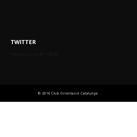
TWITTER
Tweets por el @TICBCN.
© 2016 Club Orientació Catalunya.