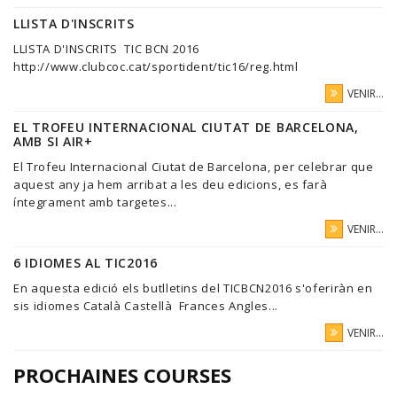
LLISTA D'INSCRITS
LLISTA D'INSCRITS TIC BCN 2016
http://www.clubcoc.cat/sportident/tic16/reg.html
VENIR...
EL TROFEU INTERNACIONAL CIUTAT DE BARCELONA,
AMB SI AIR+
El Trofeu Internacional Ciutat de Barcelona, per celebrar que
aquest any ja hem arribat a les deu edicions, es farà
íntegrament amb targetes...
VENIR...
6 IDIOMES AL TIC2016
En aquesta edició els butlletins del TICBCN2016 s'oferiràn en
sis idiomes Català Castellà Frances Angles...
VENIR...
PROCHAINES COURSES