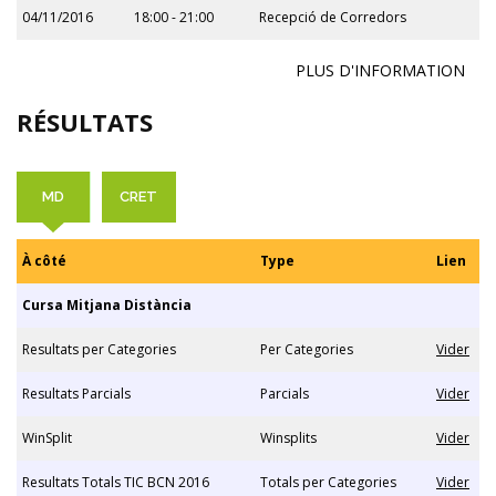
04/11/2016
18:00 - 21:00
Recepció de Corredors
PLUS D'INFORMATION
RÉSULTATS
MD
CRET
À côté
Type
Lien
Cursa Mitjana Distància
Resultats per Categories
Per Categories
Vider
Resultats Parcials
Parcials
Vider
WinSplit
Winsplits
Vider
Resultats Totals TIC BCN 2016
Totals per Categories
Vider