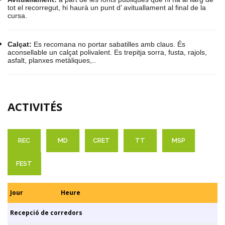
tot el recorregut, hi haurà un punt d’ avituallament al final de la
cursa.
Calçat:
Es recomana no portar sabatilles amb claus. És
aconsellable un calçat polivalent. Es trepitja sorra, fusta, rajols,
asfalt, planxes metàliques,..
ACTIVITÉS
REC
MD
CRET
TT
MSP
FEST
Jour
Heure
Recepció de corredors