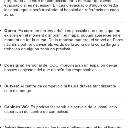
preparada al centre de competició per a efectuar qualsevol
evacuació si es necessari. En cas d'evacuació d'algun corredor
lesionat aquest serà traslladat al hospital de referència de cada
zona.
Obres
: Es corre en terreny urbà, i és possible que obres que no
existien en el moment d’imprimir el mapa, puguin aparèixer en el
moment de fer la cursa. De la mateixa manera, el servei de Parcs
i Jardins pot fer canviar els verds de la zona de la cursa llarga si
treballen en alguna zona no prevista.
Consigna:
Personal del COC improvisaran un espai on deixar
bosses i objectes del que no se'n fan responsables.
Dutxes:
Al centre de competició hi haurà dutxes tant dissabte
com diumenge.
Cabines WC:
Es podran fer servir els serveis de la instal·lació
esportiva i del centre de competició.
Avituallament:
a part de les fonts públiques que hi ha al llarg de