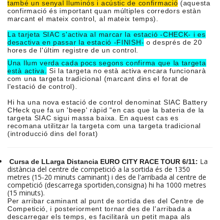
també un senyal lluminós i acústic de confirmació
(aquesta
confirmació és important quan múltiples corredors estàn
marcant el mateix control, al mateix temps).
La tarjeta SIAC s'activa al marcar la estació -CHECK- i es
desactiva en passar la estació -FINISH-
o després de 20
hores de l'últim registre de un control.
Una llum verda cada pocs segons confirma que la targeta
està activa.
Si la targeta no està activa encara funcionarà
com una targeta tradicional (marcant dins el forat de
l'estació de control).
Hi ha una nova estació de control denominat SIAC Battery
CHeck que fa un 'beep' ràpid "en cas que la bateria de la
targeta SIAC sigui massa baixa. En aquest cas es
recomana utilitzar la targeta com una targeta tradicional
(introducció dins del forat)
La
Cursa de LLarga Distancia EURO CITY RACE TOUR 6/11:
distància del centre de competició a la sortida és de 1350
metres (15-20 minuts caminant) i des de l'arribada al centre de
competició (descarrega sportiden,consigna) hi ha 1000 metres
(15 minuts).
Per arribar caminant al punt de sortida des del Centre de
Competició, i posteriorment tornar des de l'arribada a
descarregar els temps, es facilitarà un petit mapa als