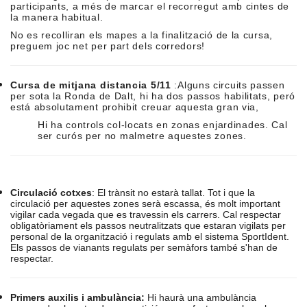
participants, a més de marcar el recorregut amb cintes de
la manera habitual.
No es recolliran els mapes a la finalització de la cursa,
preguem joc net per part dels corredors!
Cursa de mitjana distancia 5/11
:
Alguns circuits passen
per sota la Ronda de Dalt, hi ha dos passos habilitats, peró
está absolutament prohibit creuar aquesta gran via,
Hi ha controls col-locats en zonas enjardinades. Cal
ser curós per no malmetre aquestes zones.
Circulació cotxes
: El trànsit no estarà tallat. Tot i que la
circulació per aquestes zones serà escassa, és molt important
vigilar cada vegada que es travessin els carrers. Cal respectar
obligatòriament els passos neutralitzats que estaran vigilats per
personal de la organització i regulats amb el sistema SportIdent.
Els passos de vianants regulats per semàfors també s'han de
respectar.
Primers auxilis i ambulància:
Hi haurà una ambulància