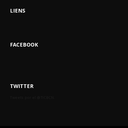
LIENS
FACEBOOK
TWITTER
Tweets por el @TICBCN.