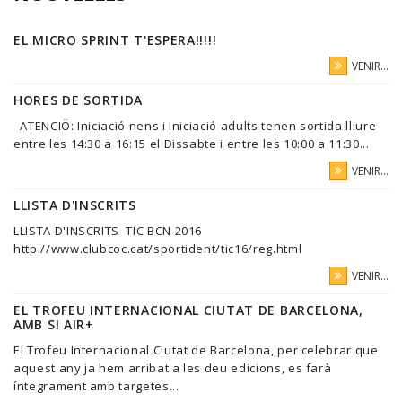
EL MICRO SPRINT T'ESPERA!!!!!
VENIR...
HORES DE SORTIDA
ATENCIÖ: Iniciació nens i Iniciació adults tenen sortida lliure
entre les 14:30 a 16:15 el Dissabte i entre les 10:00 a 11:30...
VENIR...
LLISTA D'INSCRITS
LLISTA D'INSCRITS TIC BCN 2016
http://www.clubcoc.cat/sportident/tic16/reg.html
VENIR...
EL TROFEU INTERNACIONAL CIUTAT DE BARCELONA,
AMB SI AIR+
El Trofeu Internacional Ciutat de Barcelona, per celebrar que
aquest any ja hem arribat a les deu edicions, es farà
íntegrament amb targetes...