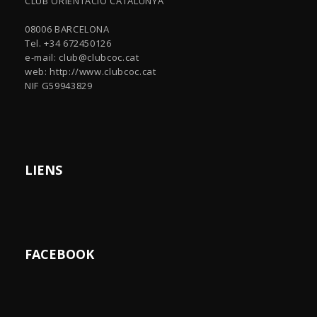
CLUB ORIENTACIÓ CATALUNYA
08006 BARCELONA
Tel. +34 672450126
e-mail:
club@clubcoc.cat
web: http://www.clubcoc.cat
NIF G59943829
LIENS
FACEBOOK