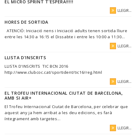
EL MICRO SPRINT T'ESPERA!!!!!
LLEGIR...
HORES DE SORTIDA
ATENCIÖ: Iniciació nens i Iniciació adults tenen sortida lliure
entre les 14:30 a 16:15 el Dissabte i entre les 10:00 a 11:30...
LLEGIR...
LLISTA D'INSCRITS
LLISTA D'INSCRITS TIC BCN 2016
http://www.clubcoc.cat/sportident/tic16/reg.html
LLEGIR...
EL TROFEU INTERNACIONAL CIUTAT DE BARCELONA,
AMB SI AIR+
El Trofeu Internacional Ciutat de Barcelona, per celebrar que
aquest any ja hem arribat a les deu edicions, es farà
íntegrament amb targetes...
LLEGIR...