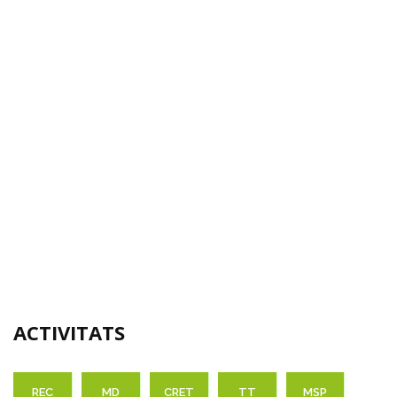
ACTIVITATS
REC
MD
CRET
TT
MSP