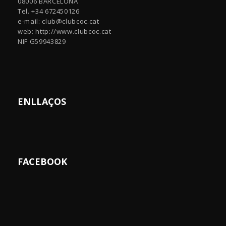
08006 BARCELONA
Tel. +34 672450126
e-mail:
club@clubcoc.cat
web: http://www.clubcoc.cat
NIF G59943829
ENLLAÇOS
FACEBOOK